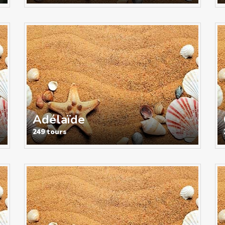
Adélaïde
249 tours