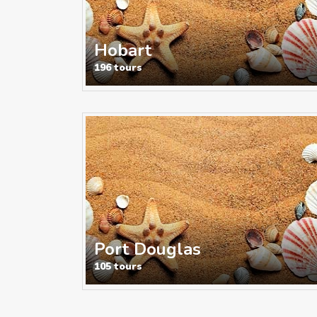
Hobart
196 tours
Port Douglas
105 tours