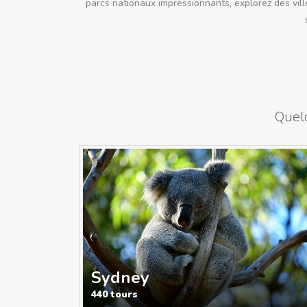
parcs nationaux impressionnants, explorez des vill
Quelq
Sydney
440 tours