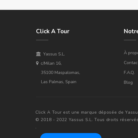
Click A Tour
Notr
À prop
Yassus S.L.
Contac
c/Milan 16,
35100 Maspalomas,
F.A.Q.
Las Palmas, Spain
Blog
Click A Tour est une marque déposée de Yassus
© 2018 - 2022 Yassus S.L. Tous droits réservé
.