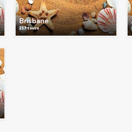
Brisbane
217 tours