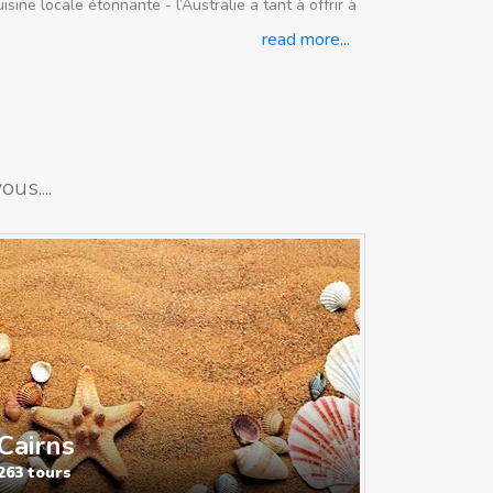
ne locale étonnante - l’Australie a tant à offrir à
read more...
us....
Cairns
263 tours