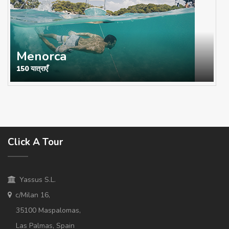
Menorca
150 यात्राएँ
Click A Tour
Yassus S.L.
c/Milan 16,
35100 Maspalomas,
Las Palmas, Spain