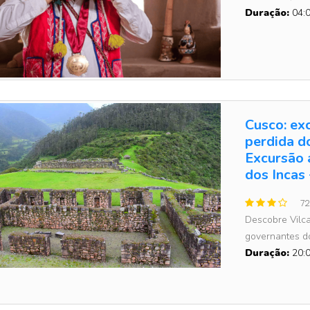
Duração:
04:0
Cusco: ex
perdida d
Excursão 
dos Incas
72
Descobre Vilca
governantes do 
Duração:
20:0