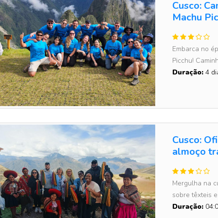
Cusco: Ca
Machu Pic
Embarca no ép
Picchu! Caminh
Duração:
4 di
Cusco: Of
almoço tr
Mergulha na c
sobre têxteis e
Duração:
04:0