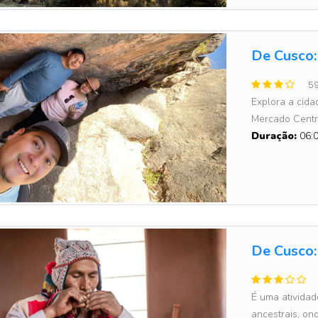
De Cusco: 
59
Explora a cida
Mercado Centra
Duração:
06:0
De Cusco:
É uma atividad
ancestrais, ond