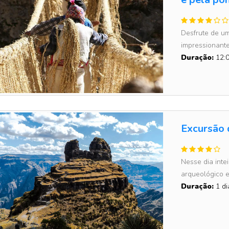
Desfrute de um
impressionante
Duração:
12:0
Excursão 
Nesse dia inte
arqueológico e 
Duração:
1 di