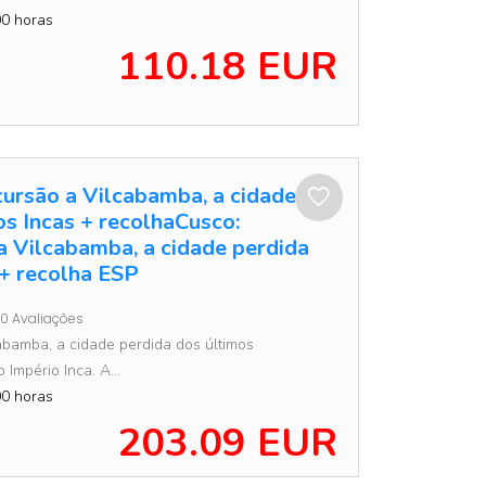
0 horas
110.18 EUR
cursão a Vilcabamba, a cidade
os Incas + recolhaCusco:
a Vilcabamba, a cidade perdida
 + recolha ESP
0 Avaliações
bamba, a cidade perdida dos últimos
Império Inca. A...
0 horas
203.09 EUR