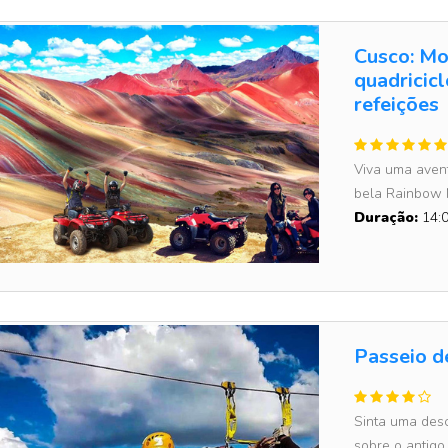
Cusco: Mo
quadricic
refeições
Viva uma avent
bela Rainbow M
Duração:
14:0
Passeio d
Sinta uma des
sobre o antigo 