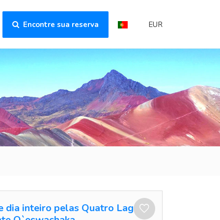
Encontre sua reserva
EUR
e dia inteiro pelas Quatro Lagoas
nte Q`eswachaka