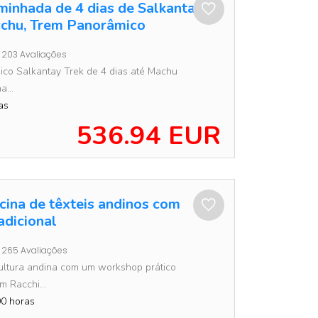
minhada de 4 dias de Salkantay a
chu, Trem Panorâmico
203 Avaliações
ico Salkantay Trek de 4 dias até Machu
a...
as
536.94 EUR
icina de têxteis andinos com
adicional
265 Avaliações
ultura andina com um workshop prático
m Racchi...
0 horas