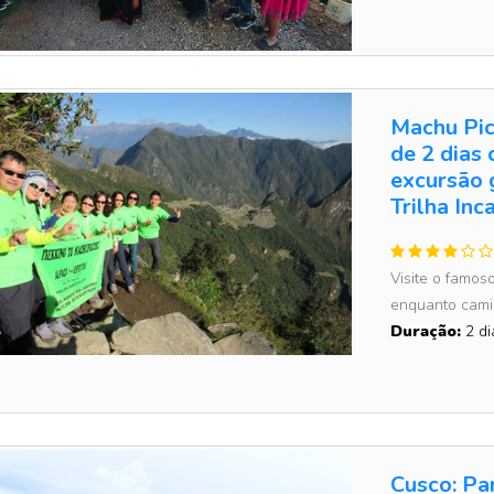
Machu Picc
de 2 dias
excursão 
Trilha Inc
Visite o famos
enquanto camin
Duração:
2 di
Cusco: Pa