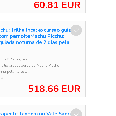
60.81 EUR
hu: Trilha Inca: excursão guiada
 com pernoiteMachu Picchu:
guiada noturna de 2 dias pela
a
773 Avaliações
o sítio arqueológico de Machu Picchu
ha pela floresta...
as
518.66 EUR
rapente Tandem no Vale Sagrado