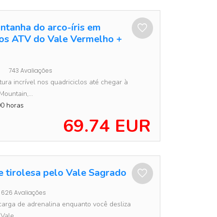
ntanha do arco-íris em
los ATV do Vale Vermelho +
743 Avaliações
ura incrível nos quadriciclos até chegar à
ountain,...
0 horas
69.74 EUR
e tirolesa pelo Vale Sagrado
626 Avaliações
carga de adrenalina enquanto você desliza
Vale...