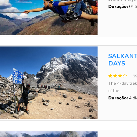
Duração:
04:3
SALKANT
DAYS
69
The 4-day trek
of the...
Duração:
4 di