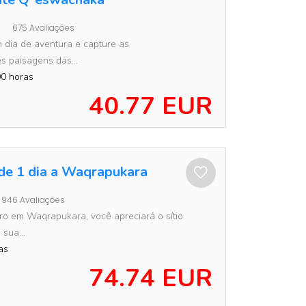
675 Avaliações
 dia de aventura e capture as
s paisagens das...
0 horas
40.77 EUR
de 1 dia a Waqrapukara
946 Avaliações
iro em Waqrapukara, você apreciará o sítio
sua...
as
74.74 EUR