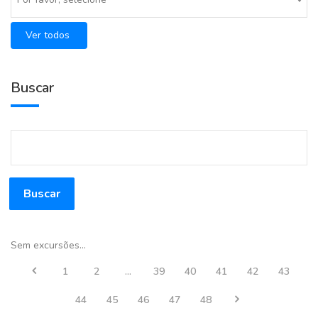
Ver todos
Buscar
Buscar
Sem excursões...
1
2
...
39
40
41
42
43
44
45
46
47
48