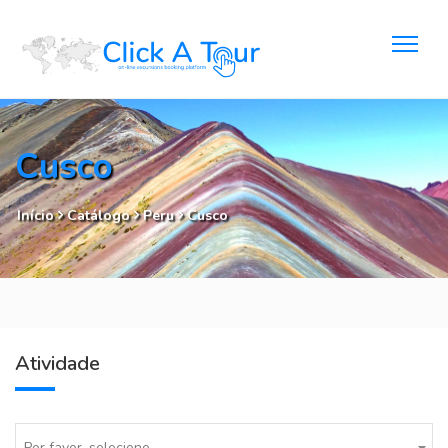
Cusco
Início
Catálogo
Peru
Cusco
Atividade
Por favor, selecione