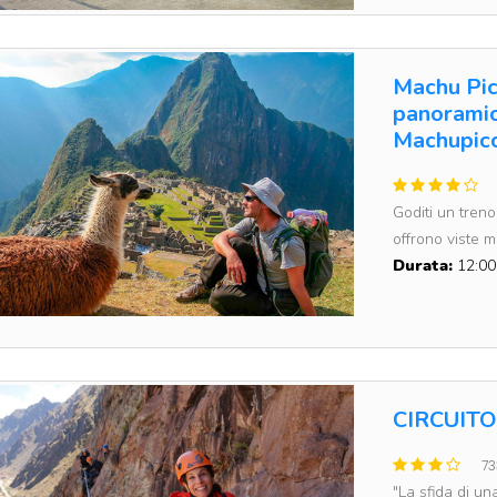
Machu Picc
panoramic
Machupicc
Goditi un tren
offrono viste mo
Durata:
12:00
CIRCUITO
73
"La sfida di una