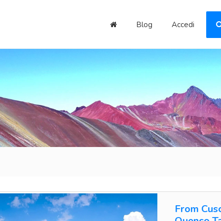
Blog
Accedi
From Cusc
Quenco T