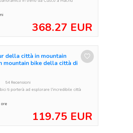
 panoramico in treno da Cusco a Machu
ni
368.27 EUR
r della città in mountain
n mountain bike della città di
54 Recensioni
ici ti porterà ad esplorare l'incredibile città
 ore
119.75 EUR