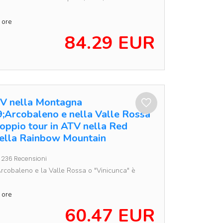
 ore
84.29 EUR
TV nella Montagna
;Arcobaleno e nella Valle Rossa
oppio tour in ATV nella Red
nella Rainbow Mountain
236 Recensioni
cobaleno e la Valle Rossa o "Vinicunca" è
 ore
60.47 EUR