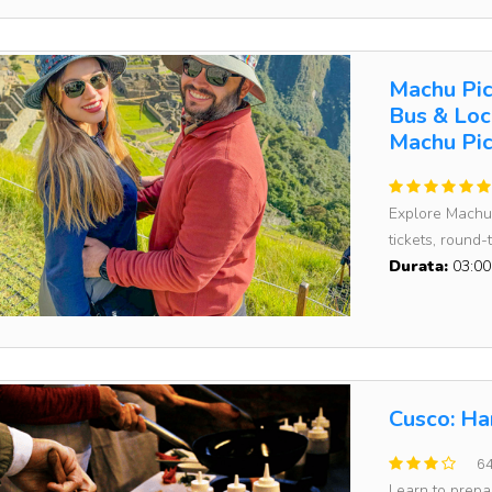
Machu Picc
Bus & Loca
Machu Pi
Explore Machu P
tickets, round-t
Durata:
03:00
Cusco: Ha
64
Learn to prepa