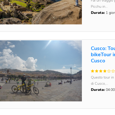
Fai un viaggio
Picchu in...
Durata:
1 gior
Cusco: Tou
bikeTour i
Cusco
Questo tour in b
di Cusco,...
Durata:
04:00