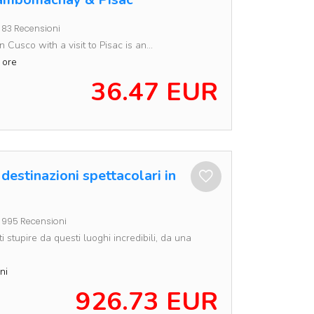
83 Recensioni
n Cusco with a visit to Pisac is an...
 ore
36.47 EUR
destinazioni spettacolari in
995 Recensioni
ti stupire da questi luoghi incredibili, da una
ni
926.73 EUR