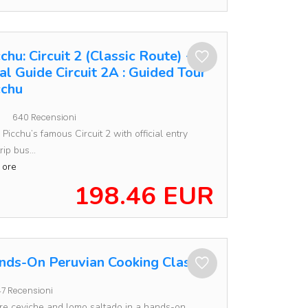
hu: Circuit 2 (Classic Route) +
l Guide Circuit 2A : Guided Tour
cchu
640 Recensioni
icchu’s famous Circuit 2 with official entry
rip bus...
 ore
198.46 EUR
nds-On Peruvian Cooking Class
7 Recensioni
re ceviche and lomo saltado in a hands-on