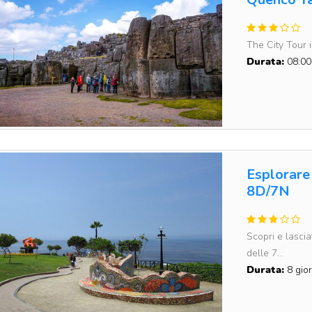
The City Tour i
Durata:
08:00
Esplorare 
8D/7N
Scopri e lascia
delle 7...
Durata:
8 gior