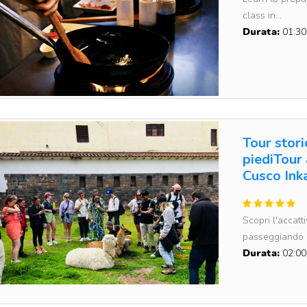
class in...
Durata:
01:30
Tour stori
piediTour 
Cusco Ink
Scopri l'accatt
passeggiando p
Durata:
02:00