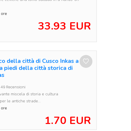
 ore
33.93 EUR
co della città di Cusco Inkas a
a piedi della città storica di
as
49 Recensioni
ivante miscela di storia e cultura
er le antiche strade...
 ore
1.70 EUR