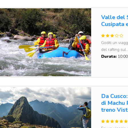
Valle del 
Cusipata e
Goditi un viagg
del rafting sul..
Durata:
10:00
Da Cusco: 
di Machu 
treno Vis