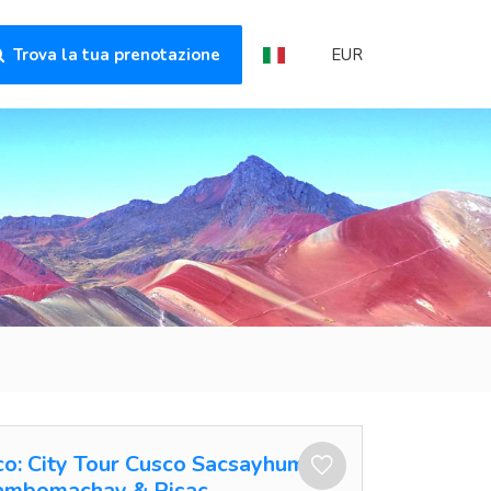
Trova la tua prenotazione
EUR
o: City Tour Cusco Sacsayhuman
ambomachay & Pisac