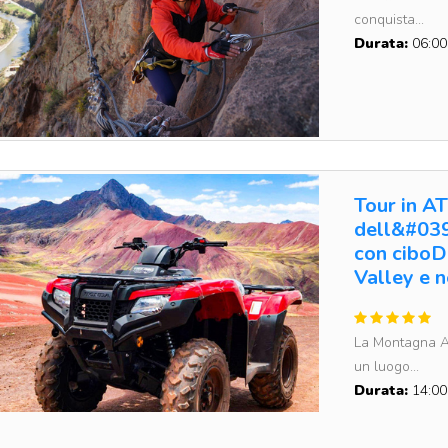
conquista...
Durata:
06:00
Tour in A
dell&#039
con ciboD
Valley e 
La Montagna Ar
un luogo...
Durata:
14:00