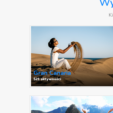
Wy
Ki
Gran Canaria
521 aktywności