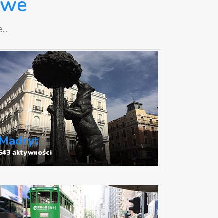
owe
...
Madryt
543 aktywności