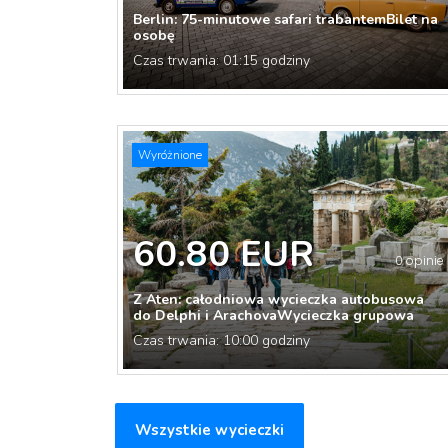
Berlin: 75-minutowe safari trabantemBilet na
osobę
Czas trwania: 01:15 godziny
Wyróżnione
60.80 EUR
0 opinie
Z Aten: całodniowa wycieczka autobusowa
do Delphi i ArachovaWycieczka grupowa
Czas trwania: 10:00 godziny
Wszystkie wycieczki