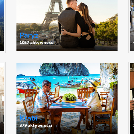
Paryż
1057 aktywności
Krabi
379 aktywności