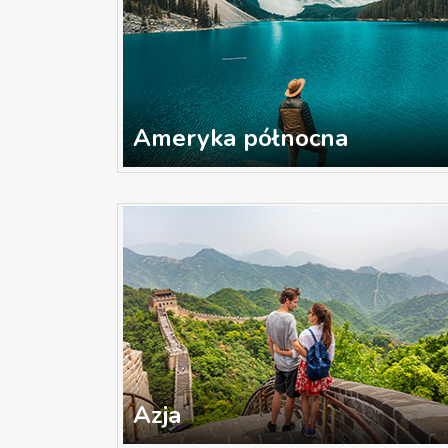
Ameryka północna
Azja