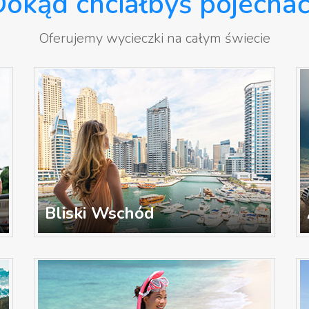
okąd chciałbyś pojecha
Oferujemy wycieczki na całym świecie
Bliski Wschód