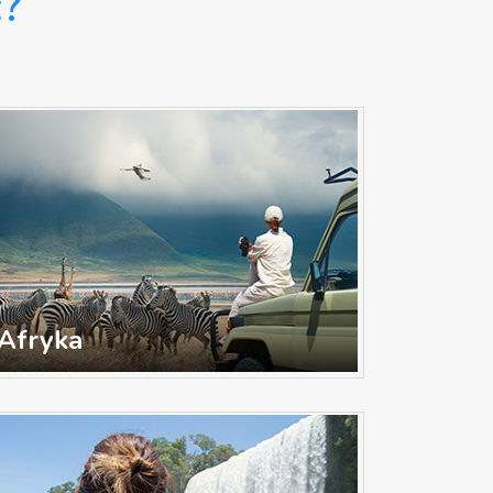
ć?
Afryka