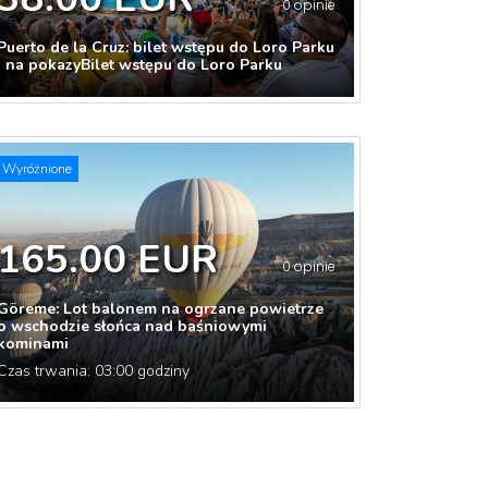
0 opinie
Puerto de la Cruz: bilet wstępu do Loro Parku
i na pokazyBilet wstępu do Loro Parku
Wyróżnione
165.00 EUR
0 opinie
Göreme: Lot balonem na ogrzane powietrze
o wschodzie słońca nad baśniowymi
kominami
Czas trwania: 03:00 godziny