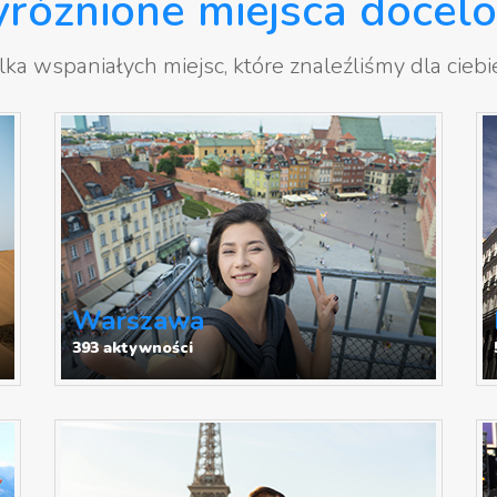
różnione miejsca docel
lka wspaniałych miejsc, które znaleźliśmy dla ciebie.
Warszawa
393 aktywności