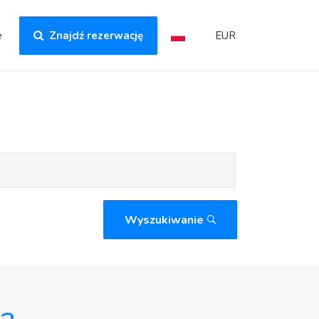
e
Znajdź rezerwację
EUR
Wyszukiwanie