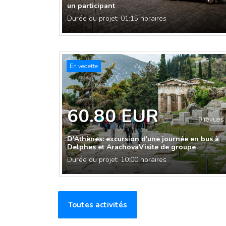
un participant
Durée du projet: 01:15 horaires
En vedette
60.80 EUR
0 revues
D'Athènes: excursion d'une journée en bus à
Delphes et ArachovaVisite de groupe
Durée du projet: 10:00 horaires
Toutes activités