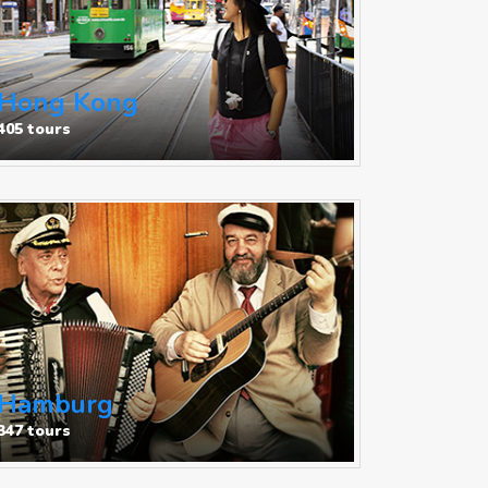
Hong Kong
405 tours
Hamburg
347 tours