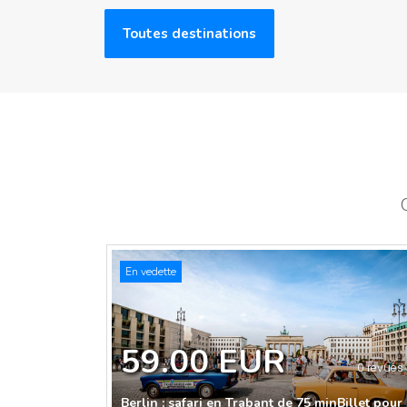
Toutes destinations
En vedette
59.00 EUR
0 revues
Berlin : safari en Trabant de 75 minBillet pour