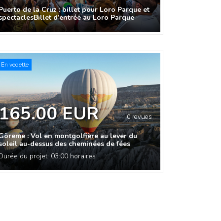
Puerto de la Cruz : billet pour Loro Parque et
spectaclesBillet d’entrée au Loro Parque
En vedette
165.00 EUR
0 revues
Göreme : Vol en montgolfière au lever du
soleil au-dessus des cheminées de fées
Durée du projet: 03:00 horaires