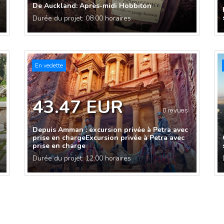
De Auckland: Après-midi Hobbiton
Durée du projet: 08:00 horaires
En vedette
43.47 EUR
0 revues
Depuis Amman : excursion privée à Petra avec
prise en chargeExcursion privée à Petra avec
prise en charge
Durée du projet: 12:00 horaires