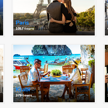
Paris
1057 tours
Krabi
379 tours