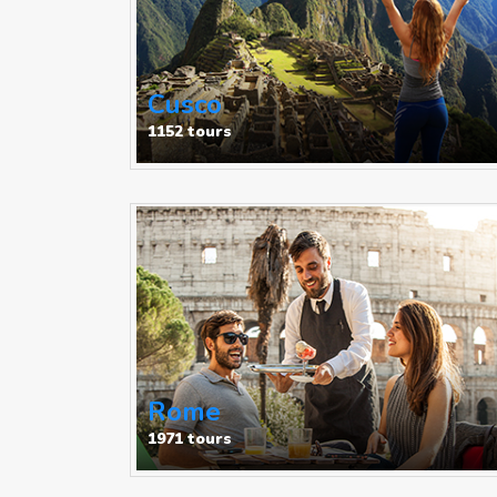
Cusco
1152 tours
Rome
1971 tours