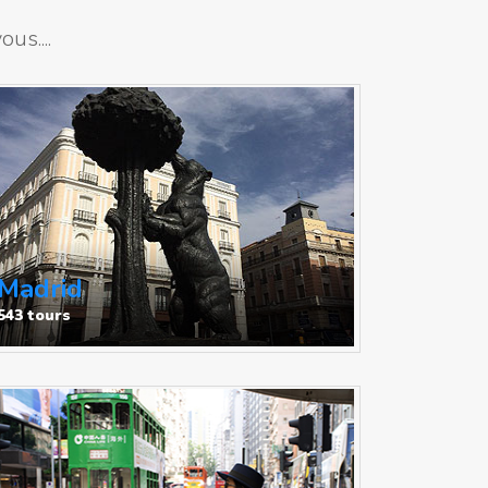
us....
Madrid
543 tours