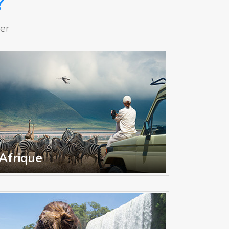
?
er
Afrique