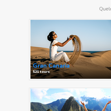
Quelq
Gran Canaria
521 tours