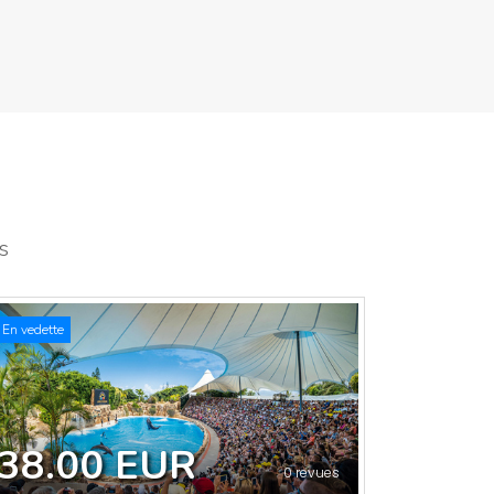
s
En vedette
38.00 EUR
0 revues