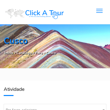
Cusco
Início
Catálogo
Peru
Cusco
Atividade
Por favor, selecione