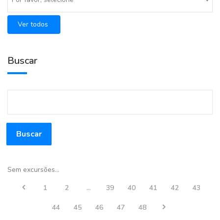
Ver todos
Buscar
Buscar
Sem excursões...
1
2
...
39
40
41
42
43
44
45
46
47
48