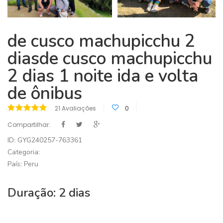
de cusco machupicchu 2
diasde cusco machupicchu
2 dias 1 noite ida e volta
de ônibus
21 Avaliações
0
Compartilhar:
ID: GYG240257-763361
Categoria:
País: Peru
Duração: 2 dias