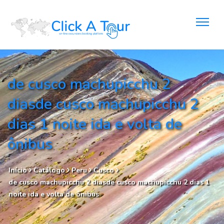
de cusco machupicchu 2
diasde cusco machupicchu 2
dias 1 noite ida e volta de
ônibus
Início
Catálogo
Peru
Cusco
de cusco machupicchu 2 diasde cusco machupicchu 2 dias 1
noite ida e volta de ônibus