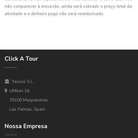
não comparecer à excursão, ainda será cobrado o preço total da
atividade e o dinheiro pago não será reembolsado.
Click A Tour
Yassus S.L.
c/Milan 16,
35100 Maspalomas,
Las Palmas, Spain
Nossa Empresa