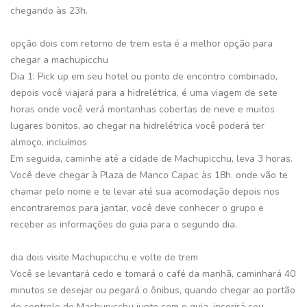
chegando às 23h.
opção dois com retorno de trem esta é a melhor opção para
chegar a machupicchu
Dia 1: Pick up em seu hotel ou ponto de encontro combinado,
depois você viajará para a hidrelétrica, é uma viagem de sete
horas onde você verá montanhas cobertas de neve e muitos
lugares bonitos, ao chegar na hidrelétrica você poderá ter
almoço, incluímos
Em seguida, caminhe até a cidade de Machupicchu, leva 3 horas.
Você deve chegar à Plaza de Manco Capac às 18h. onde vão te
chamar pelo nome e te levar até sua acomodação depois nos
encontraremos para jantar, você deve conhecer o grupo e
receber as informações do guia para o segundo dia.
dia dois visite Machupicchu e volte de trem
Você se levantará cedo e tomará o café da manhã, caminhará 40
minutos se desejar ou pegará o ônibus, quando chegar ao portão
de controle de Machupicchu junto com o guia, inserirá seu