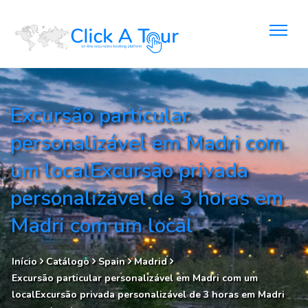
Excursão particular
personalizável em Madri com
um localExcursão privada
personalizável de 3 horas em
Madri com um local
Início
Catálogo
Spain
Madrid
Excursão particular personalizável em Madri com um
localExcursão privada personalizável de 3 horas em Madri