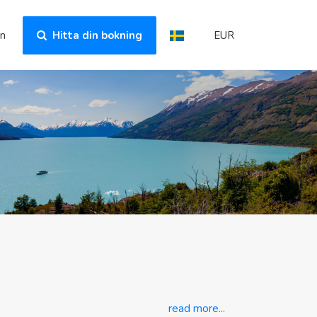
in
Hitta din bokning
EUR
read more...