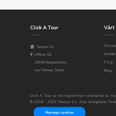
Click A Tour
Vårt
Om os
Yassus S.L.
Kontak
c/Milan 16,
35100 Maspalomas,
F.A.Q
Las Palmas, Spain
Blog
Click A Tour är ett registrerat varumärke av Ya
© 2018 - 2022 Yassus S.L. Alla rättigheter för
Manage cookies