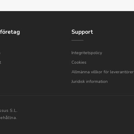
 företag
Support
s
Integritetspolicy
t
Cookies
Allmänna villkor för leverantörer
Juridisk information
ssus S.L.
behållna.