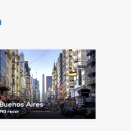
a
.
Buenos Aires
743 resor