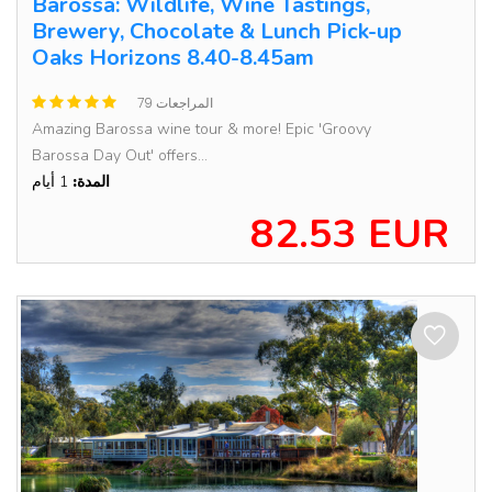
Barossa: Wildlife, Wine Tastings,
Brewery, Chocolate & Lunch Pick-up
Oaks Horizons 8.40-8.45am
79 المراجعات
Amazing Barossa wine tour & more! Epic 'Groovy
Barossa Day Out' offers...
المدة:
1 أيام
82.53 EUR