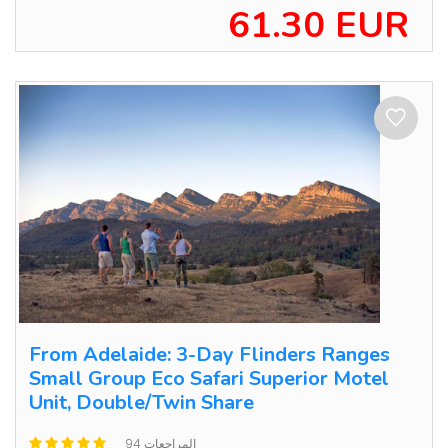
61.30 EUR
From Adelaide: 3-Day Flinders Ranges
Small Group Eco Safari Superior Motel
Unit, Double/Twin Share
94 المراجعات