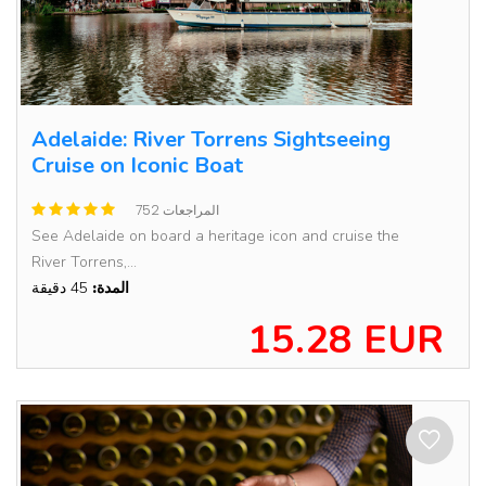
Adelaide: River Torrens Sightseeing
Cruise on Iconic Boat
752 المراجعات
See Adelaide on board a heritage icon and cruise the
River Torrens,...
المدة:
45 دقيقة
15.28 EUR