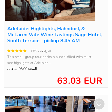
Adelaide: Highlights, Hahndorf, &
McLaren Vale Wine Tastings Sage Hotel,
South Terrace - pickup 8.45 AM
852 المراجعات
This small-group tour packs a punch, filled with must-
see highlights of Adelaide....
المدة:
08:00 ساعات
63.03 EUR