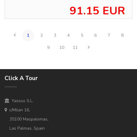
91.15 EUR
1
2
3
4
5
6
7
8
9
10
11
Click A Tour
Yassus S.L.
c/Milan 16,
35100 Maspalomas,
Las Palmas, Spain