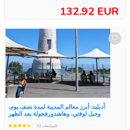
132.92 EUR
أديليد: أبرز معالم المدينة لمدة نصف يوم،
وجبل لوفتي، وهاهندورفجولة بعد الظهر
712 المراجعات