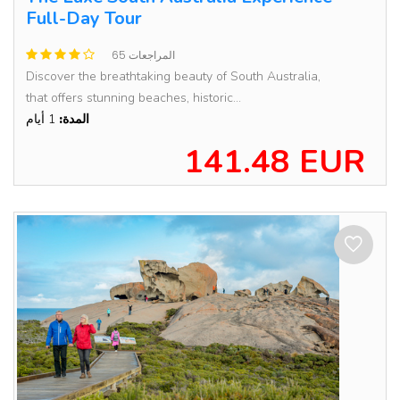
Full-Day Tour
65 المراجعات
Discover the breathtaking beauty of South Australia,
that offers stunning beaches, historic...
المدة:
1 أيام
141.48 EUR