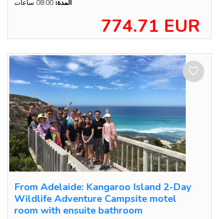
المدة:
08:00 ساعات
774.71 EUR
From Adelaide: Kangaroo Island 2-Day
Wildlife Adventure Campsite motel
room with ensuite bathroom