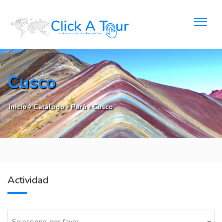
Cusco
Inicio
Catálogo
Perú
Cusco
Actividad
Seleccione, por favor