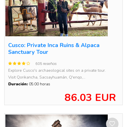
Cusco: Private Inca Ruins & Alpaca
Sanctuary Tour
605 reseñas
Explore Cusco's archaeological sites on a private tour.
Visit Qorikancha, Sacsayhuamán, Q'enqo,...
Duración:
05:00 horas
86.03 EUR