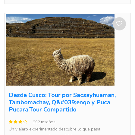
Desde Cusco: Tour por Sacsayhuaman,
Tambomachay, Q&#039;enqo y Puca
Pucara.Tour Compartido
292 reseñas
Un viajero experimentado descubre lo que pasa