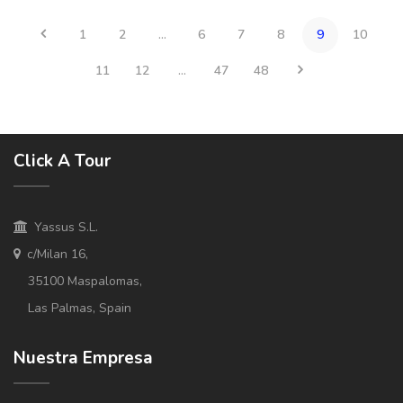
1
2
...
6
7
8
9
10
11
12
...
47
48
Click A Tour
Yassus S.L.
c/Milan 16,
35100 Maspalomas,
Las Palmas, Spain
Nuestra Empresa