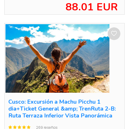
88.01 EUR
Cusco: Excursión a Machu Picchu 1
dia+Ticket General &amp; TrenRuta 2-B:
Ruta Terraza Inferior Vista Panorámica
269 reseñas