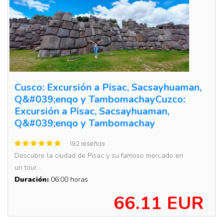
Cusco: Excursión a Pisac, Sacsayhuaman,
Q&#039;enqo y TambomachayCuzco:
Excursión a Pisac, Sacsayhuaman,
Q&#039;enqo y Tambomachay
192 reseñas
Descubre la ciudad de Pisac y su famoso mercado en
un tour...
Duración:
06:00 horas
66.11 EUR