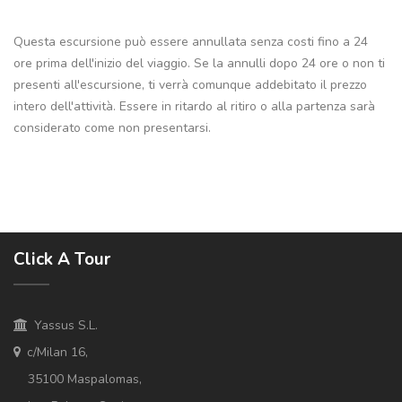
Questa escursione può essere annullata senza costi fino a 24
ore prima dell'inizio del viaggio. Se la annulli dopo 24 ore o non ti
presenti all'escursione, ti verrà comunque addebitato il prezzo
intero dell'attività. Essere in ritardo al ritiro o alla partenza sarà
considerato come non presentarsi.
Click A Tour
Yassus S.L.
c/Milan 16,
35100 Maspalomas,