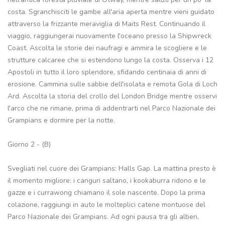
costa. Sgranchisciti le gambe all'aria aperta mentre vieni guidato
attraverso la frizzante meraviglia di Maits Rest. Continuando il
viaggio, raggiungerai nuovamente l'oceano presso la Shipwreck
Coast. Ascolta le storie dei naufragi e ammira le scogliere e le
strutture calcaree che si estendono lungo la costa. Osserva i 12
Apostoli in tutto il loro splendore, sfidando centinaia di anni di
erosione. Cammina sulle sabbie dell'isolata e remota Gola di Loch
Ard. Ascolta la storia del crollo del London Bridge mentre osservi
l'arco che ne rimane, prima di addentrarti nel Parco Nazionale dei
Grampians e dormire per la notte.
Giorno 2 - (B)
Svegliati nel cuore dei Grampians: Halls Gap. La mattina presto è
il momento migliore: i canguri saltano, i kookaburra ridono e le
gazze e i currawong chiamano il sole nascente. Dopo la prima
colazione, raggiungi in auto le molteplici catene montuose del
Parco Nazionale dei Grampians. Ad ogni pausa tra gli alberi,