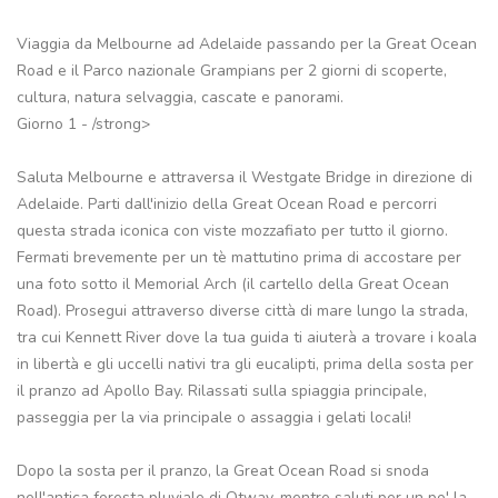
Viaggia da Melbourne ad Adelaide passando per la Great Ocean
Road e il Parco nazionale Grampians per 2 giorni di scoperte,
cultura, natura selvaggia, cascate e panorami.
Giorno 1 - /strong>
Saluta Melbourne e attraversa il Westgate Bridge in direzione di
Adelaide. Parti dall'inizio della Great Ocean Road e percorri
questa strada iconica con viste mozzafiato per tutto il giorno.
Fermati brevemente per un tè mattutino prima di accostare per
una foto sotto il Memorial Arch (il cartello della Great Ocean
Road). Prosegui attraverso diverse città di mare lungo la strada,
tra cui Kennett River dove la tua guida ti aiuterà a trovare i koala
in libertà e gli uccelli nativi tra gli eucalipti, prima della sosta per
il pranzo ad Apollo Bay. Rilassati sulla spiaggia principale,
passeggia per la via principale o assaggia i gelati locali!
Dopo la sosta per il pranzo, la Great Ocean Road si snoda
nell'antica foresta pluviale di Otway, mentre saluti per un po' la