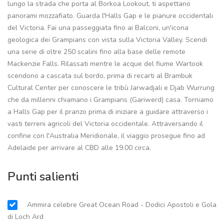
lungo la strada che porta al Borkoa Lookout, ti aspettano
panorami mozzafiato. Guarda l'Halls Gap e le pianure occidentali
del Victoria. Fai una passeggiata fino ai Balconi, un'icona
geologica dei Grampians con vista sulla Victoria Valley. Scendi
una serie di oltre 250 scalini fino alla base delle remote
Mackenzie Falls. Rilassati mentre le acque del fiume Wartook
scendono a cascata sul bordo, prima di recarti al Brambuk
Cultural Center per conoscere le tribù Jarwadjali e Djab Wurrung
che da millenni chiamano i Grampians (Gariwerd) casa. Torniamo
a Halls Gap per il pranzo prima di iniziare a guidare attraverso i
vasti terreni agricoli del Victoria occidentale. Attraversando il
confine con l'Australia Meridionale, il viaggio prosegue fino ad
Adelaide per arrivare al CBD alle 19.00 circa.
Punti salienti
Ammira celebre Great Ocean Road - Dodici Apostoli e Gola
di Loch Ard