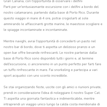
Gran Canaria, con l'opportunità di osservare i delfini
Parti per un'entusiasmante escursione con i delfini a bordo del
nostro catamarano, partendo dalla base di Porto Rico. Durante
questo viaggio in mare di 4 ore, potrai crogiolarti al sole
ammirando le affascinanti grotte marine, le maestose scogliere e
le spiagge incontaminate e incontaminate.
Mentre navighi, avrai l'opportunità di concederti un pasto nel
nostro bar di bordo, dove ti aspetta un delizioso pranzo e un
open bar offre bevande rinfrescanti. Le nostre partenze dalla
base di Porto Rico sono disponibili tutti i giorni e, al termine
dell'escursione, ci ancoreremo in un punto perfetto per farti fare
un tuffo rinfrescante in mare. Fai snorkeling e partecipa a vari
sport acquatici con uno sconto incredibile.
Se stai organizzando feste, uscite con gli amici o riunioni private,
prendi in considerazione l'idea di noleggiare il nostro Super Cat.
Ti aspetta una giornata fantastica e indimenticabile, mentre
intraprendi un viaggio unico lungo la calda costa meridionale di