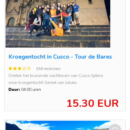
Kroegentocht in Cusco - Tour de Bares
568 recensies
Ontdek het bruisende nachtleven van Cusco tijdens
onze kroegentocht! Geniet van lokale...
Duur:
04:00 uren
15.30 EUR