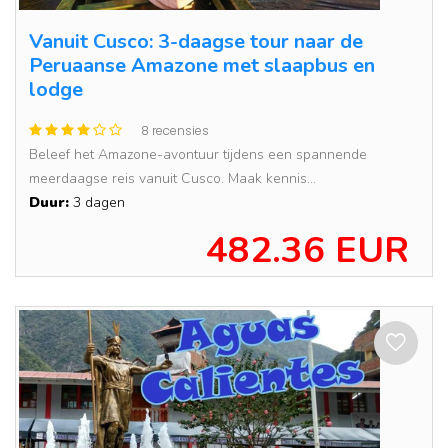
Vanuit Cusco: 3-daagse tour naar de
Peruaanse Amazone met slaapbus en
lodge
8 recensies
Beleef het Amazone-avontuur tijdens een spannende
meerdaagse reis vanuit Cusco. Maak kennis...
Duur:
3 dagen
482.36 EUR