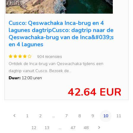
Cusco: Qeswachaka Inca-brug en 4
lagunes dagtripCusco: dagtrip naar de
Qeswachaka-brug van de Inca&#039;s
en 4 lagunes
904 recensies
Ontdek de Inca-brug van Qeswachaka tijdens een
dagtrip vanuit Cusco. Bezoek de...
Duur:
12:00 uren
42.64 EUR
1
2
...
7
8
9
10
11
12
13
...
47
48