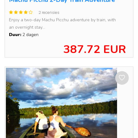
2 recensies
Enjoy a two-day Machu Picchu adventure by train, with
an overnight stay...
Duur:
2 dagen
387.72 EUR