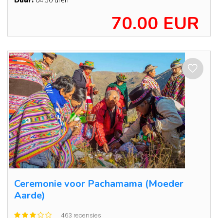
Duur:
04:30 uren
70.00 EUR
Ceremonie voor Pachamama (Moeder
Aarde)
463 recensies