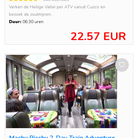
Verken de Heilige Vallei per ATV vanuit Cusco en
bezoek de zoutmijnen...
Duur:
06:30 uren
22.57 EUR
Machu Picchu 2-Day Train Adventure