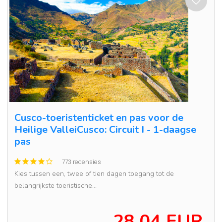
Cusco-toeristenticket en pas voor de
Heilige ValleiCusco: Circuit I - 1-daagse
pas
773 recensies
Kies tussen een, twee of tien dagen toegang tot de
belangrijkste toeristische...
28.04 EUR