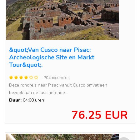
&quot;Van Cusco naar Pisac:
Archeologische Site en Markt
Tour&quot;.
704 recensies
Deze rondreis naar Pisac vanuit Cusco omvat een
bezoek aan de fascinerende...
Duur:
04:00 uren
76.25 EUR