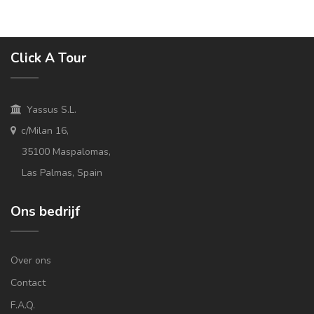
Click A Tour
Yassus S.L.
c/Milan 16,
35100 Maspalomas,
Las Palmas, Spain
Ons bedrijf
Over ons
Contact
F.A.Q.