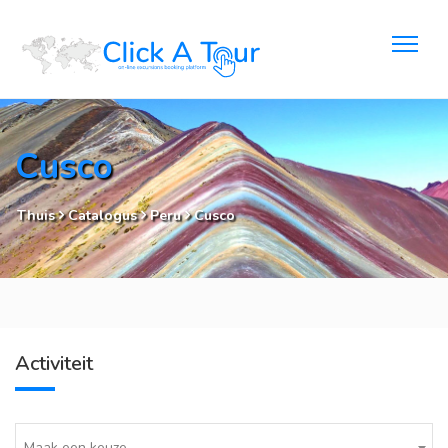
Cusco
Thuis
Catalogus
Peru
Cusco
Activiteit
Maak een keuze