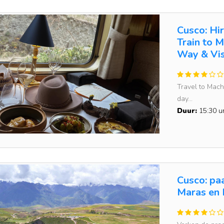
Cusco: Hi
Train to 
Way & Vi
Travel to Mach
day...
Duur:
15:30 u
Cusco: paa
Maras en