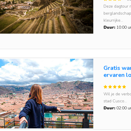
Deze dagtour 
berglandschap
kleurrijke...
Duur:
10:00 u
Gratis wa
ervaren l
Wil je de verb
stad Cusco...
Duur:
02:00 u