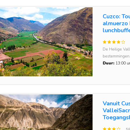
Cuzco: To
almuerzo 
lunchbuff
De Heilige Vall
bestemmingen.
Duur:
13:00 u
Vanuit Cu
ValleiSac
Toegangsk
58