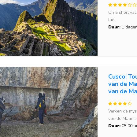
On a short vaca
the...
Duur:
1 dage
Cusco: To
van de Ma
van de M
Verken de mys
van de Maan...
Duur:
05:00 u