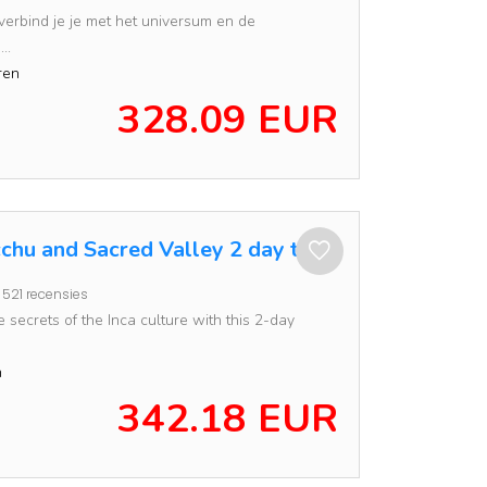
erbind je je met het universum en de
..
ren
328.09 EUR
chu and Sacred Valley 2 day tour
521 recensies
e secrets of the Inca culture with this 2-day
n
342.18 EUR