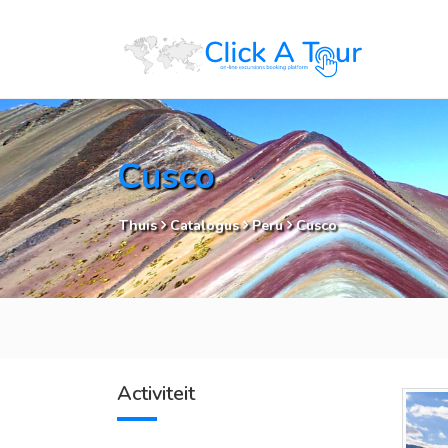
Cusco
Thuis
Catalogus
Peru
Cusco
Activiteit