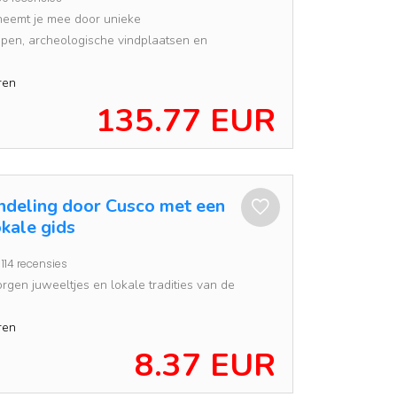
neemt je mee door unieke
pen, archeologische vindplaatsen en
ren
135.77 EUR
ndeling door Cusco met een
okale gids
114 recensies
orgen juweeltjes en lokale tradities van de
ren
8.37 EUR