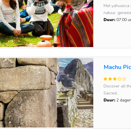
Met yahuasca v
natuur, genees.
Duur:
07:00 u
Machu Pic
Discover all th
Sacred...
Duur:
2 dage