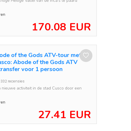
htige Heilige Vallei van de Inca's te paard
ren
170.08 EUR
ode of the Gods ATV-tour met
usco: Abode of the Gods ATV
transfer voor 1 persoon
332 recensies
 nieuwe activiteit in de stad Cusco door een
ren
27.41 EUR