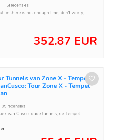
151 recensies
tion there is not enough time, don't worry,
n
352.87 EUR
ur Tunnels van Zone X - Tempel
anCusco: Tour Zone X - Tempel
aan
105 recensies
tiek van Cusco: oude tunnels, de Tempel
ren