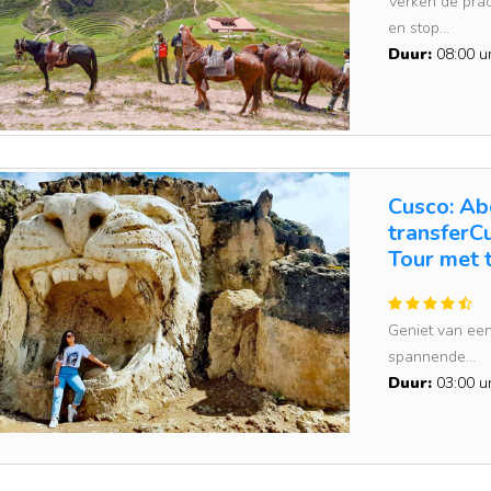
Verken de prac
en stop...
Duur:
08:00 u
Cusco: Ab
transferC
Tour met 
Geniet van een
spannende...
Duur:
03:00 u