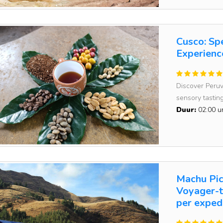
Cusco: Sp
Experienc
Discover Peruv
sensory tasting
Duur:
02:00 u
Machu Pic
Voyager-t
per expedi