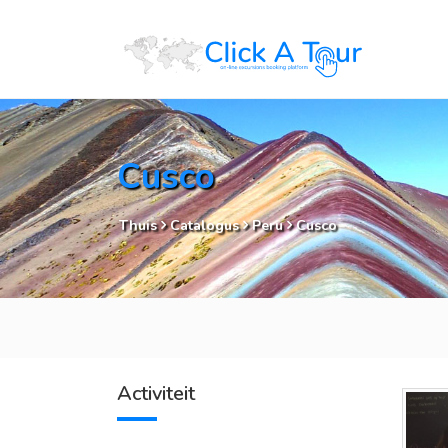
Cusco
Thuis
Catalogus
Peru
Cusco
Activiteit