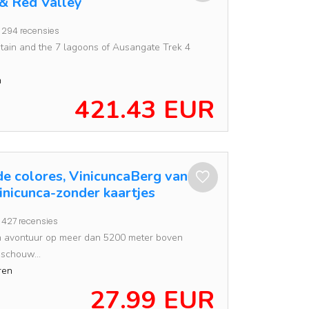
& Red Valley
294 recensies
ain and the 7 lagoons of Ausangate Trek 4
n
421.43 EUR
e colores, VinicuncaBerg van
inicunca-zonder kaartjes
427 recensies
n avontuur op meer dan 5200 meter boven
schouw...
ren
27.99 EUR