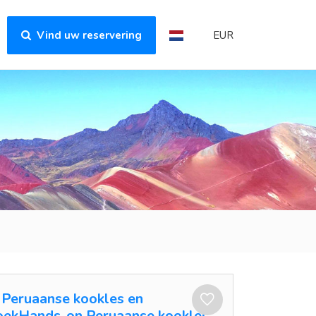
Vind uw reservering
EUR
Peruaanse kookles en
oekHands-on Peruaanse kookles