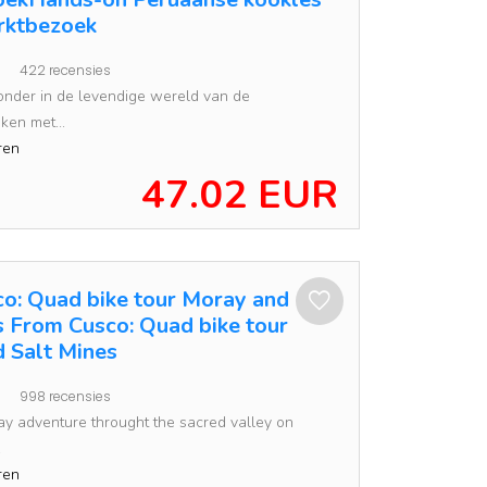
rktbezoek
422 recensies
onder in de levendige wereld van de
en met...
ren
47.02 EUR
o: Quad bike tour Moray and
s From Cusco: Quad bike tour
 Salt Mines
998 recensies
-day adventure throught the sacred valley on
.
ren