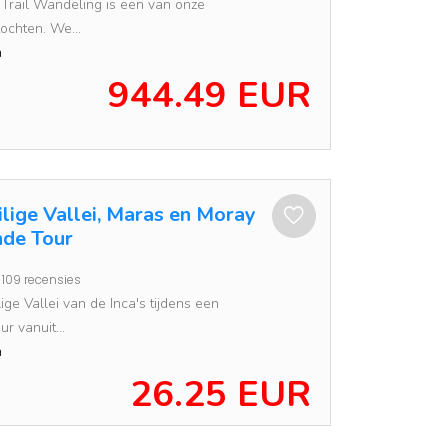
Trail Wandeling is een van onze
ochten. We...
n
944.49 EUR
ilige Vallei, Maras en Moray
de Tour
109 recensies
ge Vallei van de Inca's tijdens een
r vanuit...
n
26.25 EUR