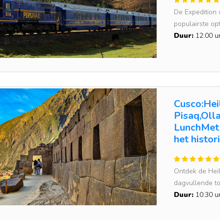
De Expedition 
populairste opt
Duur:
12:00 u
Cusco:Heil
Pisaq,Oll
LunchMet 
het histo
Ontdek de Heili
dagvullende tou
Duur:
10:30 u