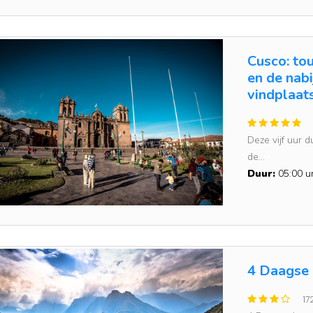
Cusco: to
en de nab
vindplaat
Deze vijf uur 
de...
Duur:
05:00 u
4 Daagse 
17