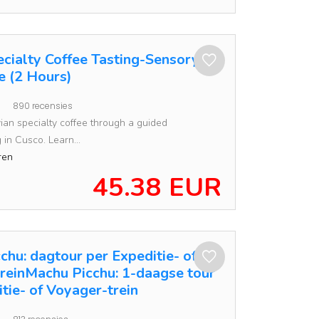
ecialty Coffee Tasting-Sensory
e (2 Hours)
890 recensies
ian specialty coffee through a guided
 in Cusco. Learn...
ren
45.38 EUR
chu: dagtour per Expeditie- of
reinMachu Picchu: 1-daagse tour
tie- of Voyager-trein