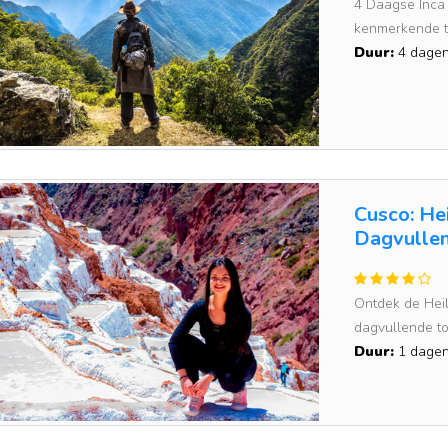
4 Daagse Inca 
kenmerkende t
Duur:
4 dage
Cusco: He
Dagvullen
Ontdek de Heili
dagvullende tou
Duur:
1 dage