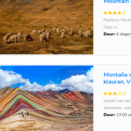
Mountain 
Rainbow Mount
Days is...
Duur:
4 dage
Montaña d
kleuren, V
Geniet van ee
zeeniveau, aan
Duur:
13:00 u