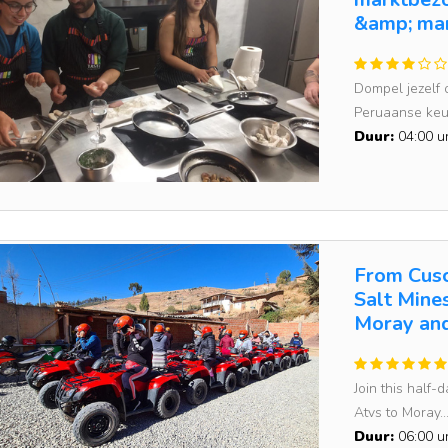
&amp; ma
Dompel jezelf 
Peruaanse keuk
Duur:
04:00 u
From Cusc
Salt Mine
Moray and
Join this half
Atvs to Moray..
Duur:
06:00 u