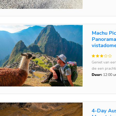
Machu Pic
Panoramat
vistadom
Geniet van ee
die een prachtig
Duur:
12:00 u
4-Day Aus