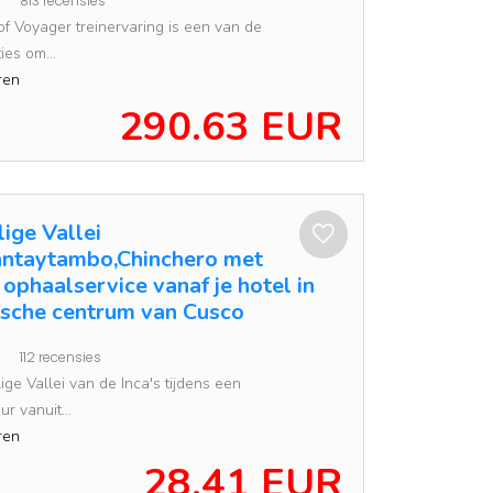
813 recensies
of Voyager treinervaring is een van de
ies om...
ren
290.63 EUR
ige Vallei
antaytambo,Chinchero met
ophaalservice vanaf je hotel in
rische centrum van Cusco
112 recensies
ge Vallei van de Inca's tijdens een
r vanuit...
ren
28.41 EUR