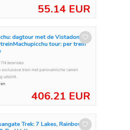
55.14 EUR
chu: dagtour met de Vistadome
reinMachupicchu tour: per trein
e
774 recensies
n exclusieve trein met panoramische ramen
 uitzicht...
ren
406.21 EUR
angate Trek: 7 Lakes, Rainbow