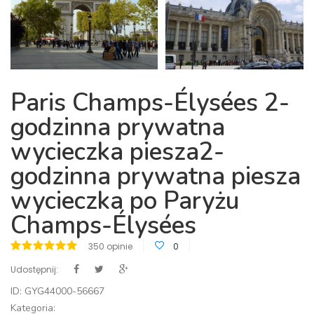
Paris Champs-Élysées 2-
godzinna prywatna
wycieczka piesza2-
godzinna prywatna piesza
wycieczka po Paryżu
Champs-Élysées
350 opinie
0
Udostępnij:
ID: GYG44000-56667
Kategoria: