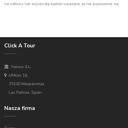
na odbiory lub wycieczkę będzie uważane za nie pojawienie się.
Click A Tour
Yassus S.L.
c/Milan 16,
35100 Maspalomas,
Las Palmas, Spain
Nasza firma