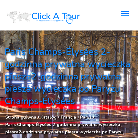
Paris Champs-Élysées 2-
godzinna prywatna wycieczka
piesza2-godzinna prywatna
piesza wycieczka po Paryżu
Champs-Élysées
Strona główna
Katalog
Francja
Paryż
Paris Champs-Élysées 2-godzinna prywatna wycieczka
piesza2-godzinna prywatna piesza wycieczka po Paryżu