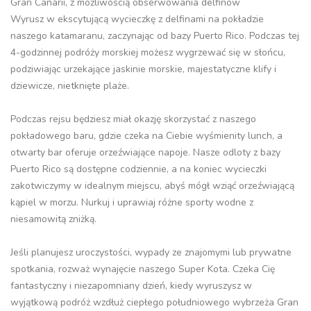
Gran Canarii, z możliwością obserwowania delfinów
Wyrusz w ekscytującą wycieczkę z delfinami na pokładzie
naszego katamaranu, zaczynając od bazy Puerto Rico. Podczas tej
4-godzinnej podróży morskiej możesz wygrzewać się w słońcu,
podziwiając urzekające jaskinie morskie, majestatyczne klify i
dziewicze, nietknięte plaże.
Podczas rejsu będziesz miał okazję skorzystać z naszego
pokładowego baru, gdzie czeka na Ciebie wyśmienity lunch, a
otwarty bar oferuje orzeźwiające napoje. Nasze odloty z bazy
Puerto Rico są dostępne codziennie, a na koniec wycieczki
zakotwiczymy w idealnym miejscu, abyś mógł wziąć orzeźwiającą
kąpiel w morzu. Nurkuj i uprawiaj różne sporty wodne z
niesamowitą zniżką.
Jeśli planujesz uroczystości, wypady ze znajomymi lub prywatne
spotkania, rozważ wynajęcie naszego Super Kota. Czeka Cię
fantastyczny i niezapomniany dzień, kiedy wyruszysz w
wyjątkową podróż wzdłuż ciepłego południowego wybrzeża Gran