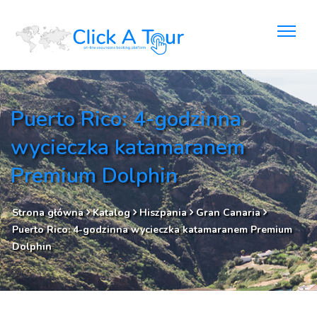
Puerto Rico: 4-godzinna
wycieczka katamaranem
Premium Dolphin
Strona główna
Katalog
Hiszpania
Gran Canaria
Puerto Rico: 4-godzinna wycieczka katamaranem Premium
Dolphin