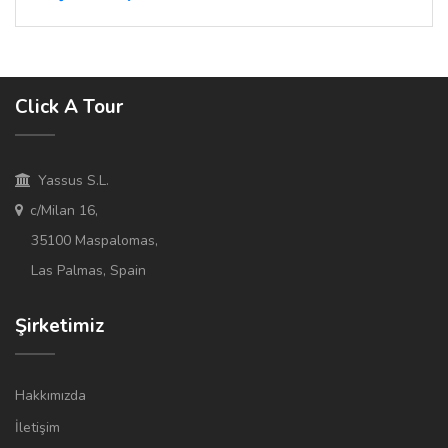
Click A Tour
Yassus S.L.
c/Milan 16,
35100 Maspalomas,
Las Palmas, Spain
Şirketimiz
Hakkımızda
İletişim