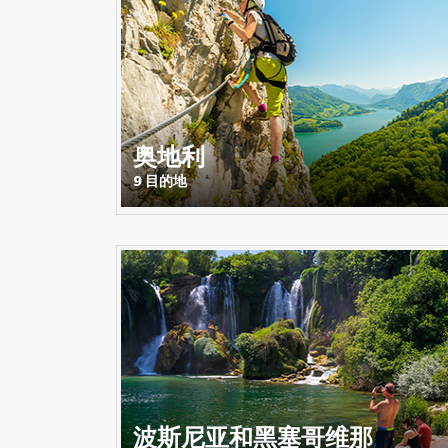
奥地利
9 目的地
波斯尼亚和黑塞哥维那