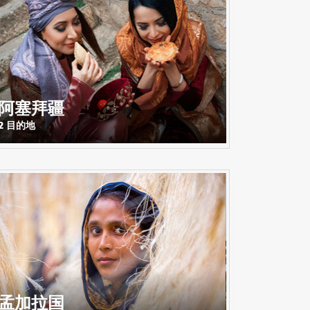
阿塞拜疆
2 目的地
孟加拉国