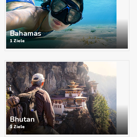
Bahamas
1 Ziele
Bhutan
1 Ziele