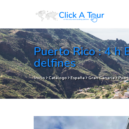
Puerto Rico : 4 h
delfines
Inicio
Catálogo
España
Gran Canaria
Puert