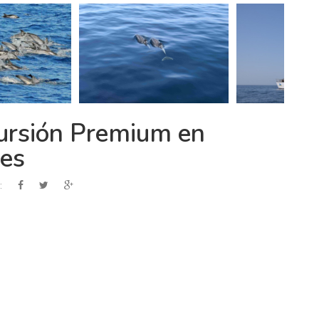
cursión Premium en
nes
: