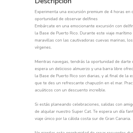
Descripción
Experimenta una excursión premium de 4 horas en c
oportunidad de observar delfines
Embárcate en una emocionante excursión con delfi
la Base de Puerto Rico. Durante este viaje marítimo
maravillas con las cautivadoras cuevas marinas, los
vírgenes.
Mientras navegas, tendrás la oportunidad de darte 
espera un delicioso almuerzo y una barra libre ofre
la Base de Puerto Rico son diarias, y al final de l
que te des un refrescante chapuzón en el mar. Pract
acuáticos con un descuento increíble.
Si estás planeando celebraciones, salidas con amigo
de alquilar nuestro Super Cat. Te espera un día fan
viaje único por la cálida costa sur de Gran Canaria.
No pierdas esta oportunidad de crear recuerdos dur