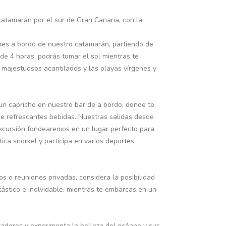
atamarán por el sur de Gran Canaria, con la
nes a bordo de nuestro catamarán, partiendo de
 de 4 horas, podrás tomar el sol mientras te
 majestuosos acantilados y las playas vírgenes y
un capricho en nuestro bar de a bordo, donde te
ce refrescantes bebidas. Nuestras salidas desde
a excursión fondearemos en un lugar perfecto para
ica snorkel y participa en varios deportes
s o reuniones privadas, considera la posibilidad
tástico e inolvidable, mientras te embarcas en un
aderos y experimenta la belleza del océano y sus