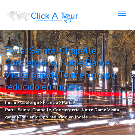
París: Sainte-Chapelle,
Conciergerie, Notre Dame
Visita guiadaTour en grupo
reducido en inglés
Inicio
Catálogo
Francia
París
París: Sainte-Chapelle, Conciergerie, Notre Dame Visita
guiadaTour en grupo reducido en inglés