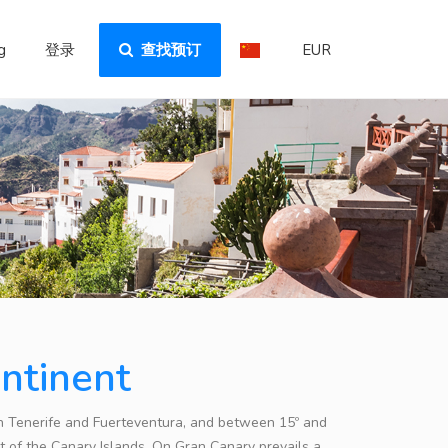
g
登录
查找预订
EUR
ontinent
een Tenerife and Fuerteventura, and between 15º and
t of the Canary Islands. On Gran Canary prevails a