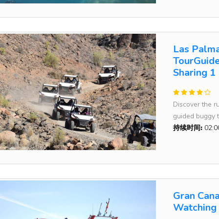
Las Palma
TourGuide
Sharing 1
Discover the r
guided buggy to
持续时间:
02:
Gran Cana
Watching 