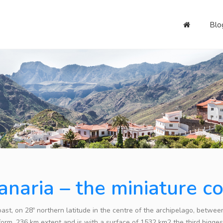
Blo
naria – the miniature c
ast, on 28º northern latitude in the centre of the archipelago, betw
form, 236 km extent and is with a surface of 1532 km2 the third bigges