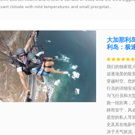
sant climate with mild temperatures and small precipitat...
大加那利
利岛：极
我们的独家双
追逐场景的取
穿越时空。您
行员的详细安
与飞行员和大
跑一段距离，
静而安宁，风
是您的私人导
史及其在电影中
决于天气状况