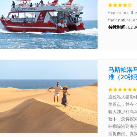
Experience the
their natural e
持续时间:
02:
马斯帕洛
准（20张
通过私人摄影
美景点，并在 
验大加那利岛
验中，您将探
棕榈绿洲到海
捕捉自然、真