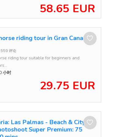
58.65 EUR
orse riding tour in Gran Canaria
559 评论
rse riding tour suitable for beginners and
s...
30 小时
29.75 EUR
ria: Las Palmas - Beach & City
hotoshoot Super Premium: 75
90 mins