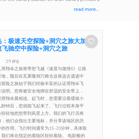
read more...
岛：极速天空探险+洞穴之旅大加那
速飞驰空中探险+洞穴之旅
271 评论
人滑翔伞之旅将带您飞越《速度与激情6》公路
景地，随后在瓦莱隆洞穴粮仓这座远古遗迹中
的冒险之旅始于我们经验丰富的认证滑翔伞飞
全说明。您将被安全地绑在舒适的安全带上，
型滑翔伞翼相连。起飞时，您需要沿着缓坡小
几秒钟后，您就能飞起来了。飞行过程本身平
会轻轻地把您带到风景上方。我们的飞行员将
游，他们会指出主要地标，并分享该地区的历
的作用。飞行时间通常为15-20分钟，具体取
。我们将在指定的着陆区轻轻着陆。 电影般的