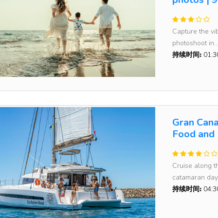
Capture the vi
photoshoot in..
持续时间:
01:
Gran Cana
Food and 
Cruise along t
catamaran day.
持续时间:
04: