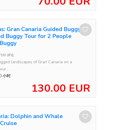
70.00 EUR
s: Gran Canaria Guided Buggy
d Buggy Tour for 2 People
 Buggy
561 评论
ugged landscapes of Gran Canaria on a
ur...
00 小时
130.00 EUR
ria: Dolphin and Whale
Cruise