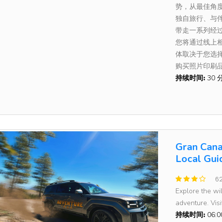
势，从最佳角
独自旅行、与
带走一系列经
您将通过线上相
体取决于您选
购买照片印刷
持续时间:
30 
Gran Cana
Local Gui
6
Explore the wi
adventure. Visit
持续时间:
06: