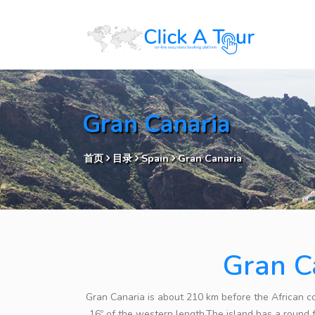
Gran Canaria
首页
目录
Spain
Gran Canaria
Gran Ca
Gran Canaria is about 210 km before the African co
16º of the western length.The island has a round 