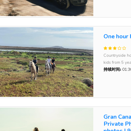
One hour h
Countryside ho
kids from 5 year
持续时间:
01:
Gran Cana
Private P
photos | 