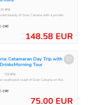
35 评论
brant beauty of Gran Canaria with a private
.
30 小时
148.58 EUR
ria: Catamaran Day Trip with
DrinksMorning Tour
728 评论
he southwest coast of Gran Canaria on this
..
30 小时
75.00 EUR